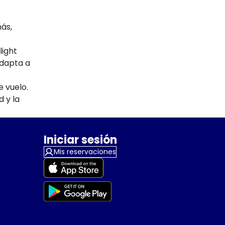
más,
light
adapta a
e vuelo.
d y la
Iniciar sesión
Mis reservaciones