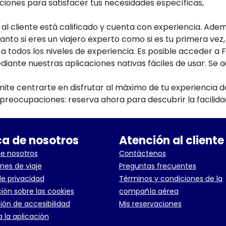
pciones para satisfacer tus necesidades específicas,
 al cliente está calificado y cuenta con experiencia. Ade
Tanto si eres un viajero experto como si es tu primera vez,
 a todos los niveles de experiencia. Es posible acceder a F
ante nuestras aplicaciones nativas fáciles de usar. Se 
mite centrarte en disfrutar al máximo de tu experiencia d
n preocupaciones: reserva ahora para descubrir la facilida
a de nosotros
Atención al cliente
e nosotros
Contáctenos
nes de viaje
Preguntas frecuentes
de privacidad
Términos y condiciones de la
ión sobre las cookies
compañía aérea
ión de accesibilidad
Mis reservaciones
 la aplicación