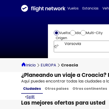
Vuelos
Estancias
Veh
Vuelta
Ida
Multi-City
Origen
Varsovia
Inicio
EUROPA
Croacia
¿Planeando un viaje a Croacia?
Aquí puedes encontrar todas las ciudades a l
Ciudades
Otros países
Otros continentes
•
Split
Las mejores ofertas para usted